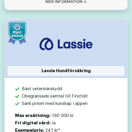
MER INFORMATION ↓
Lassie Hundförsäkring
Bäst veterinärskydd
Obegränsade samtal till FirstVet
Sänk priset med kunskap i appen
Max ersättning:
160 000 kr
Fri digital vård:
Ja
Exempelpris:
241 kr*