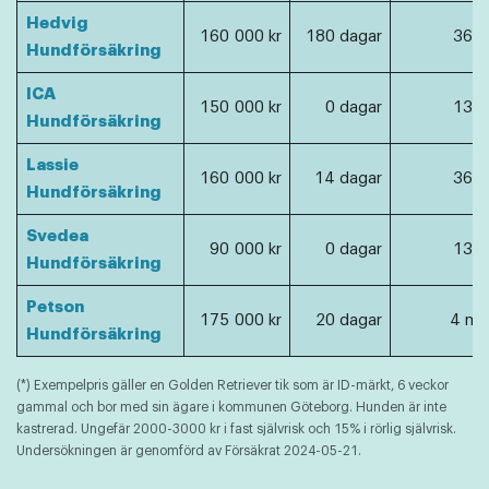
Hedvig
160 000 kr
180 dagar
365 
Hundförsäkring
ICA
150 000 kr
0 dagar
130 
Hundförsäkring
Lassie
160 000 kr
14 dagar
365 
Hundförsäkring
Svedea
90 000 kr
0 dagar
130 
Hundförsäkring
Petson
175 000 kr
20 dagar
4 må
Hundförsäkring
(*) Exempelpris gäller en Golden Retriever tik som är ID-märkt, 6 veckor
gammal och bor med sin ägare i kommunen Göteborg. Hunden är inte
kastrerad. Ungefär 2000-3000 kr i fast självrisk och 15% i rörlig självrisk.
Undersökningen är genomförd av Försäkrat 2024-05-21.