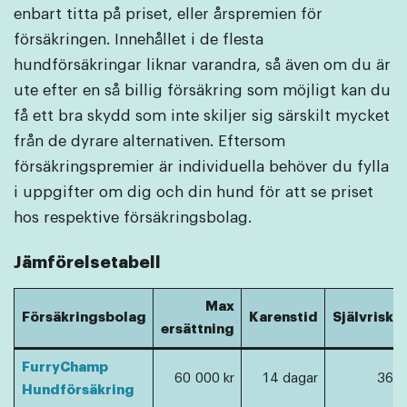
enbart titta på priset, eller årspremien för
försäkringen. Innehållet i de flesta
hundförsäkringar liknar varandra, så även om du är
ute efter en så billig försäkring som möjligt kan du
få ett bra skydd som inte skiljer sig särskilt mycket
från de dyrare alternativen. Eftersom
försäkringspremier är individuella behöver du fylla
i uppgifter om dig och din hund för att se priset
hos respektive försäkringsbolag.
Jämförelsetabell
Max
Försäkringsbolag
Karenstid
Självriskp
ersättning
FurryChamp
60 000 kr
14 dagar
365 
Hundförsäkring