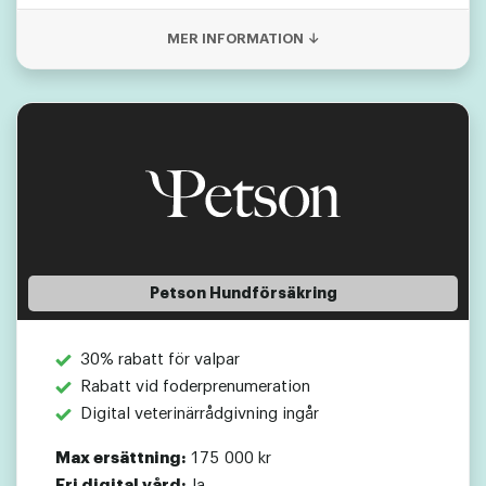
MER INFORMATION ↓
Petson Hundförsäkring
30% rabatt för valpar
Rabatt vid foderprenumeration
Digital veterinär­rådgivning ingår
Max ersättning:
175 000 kr
Fri digital vård:
Ja