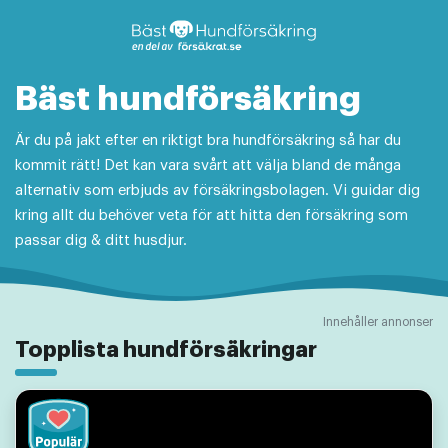
Hoppa
till
innehåll
Bäst hundförsäkring
Är du på jakt efter en riktigt bra hundförsäkring så har du
kommit rätt! Det kan vara svårt att välja bland de många
alternativ som erbjuds av försäkringsbolagen. Vi guidar dig
kring allt du behöver veta för att hitta den försäkring som
passar dig & ditt husdjur.
Innehåller annonser
Topplista hundförsäkringar